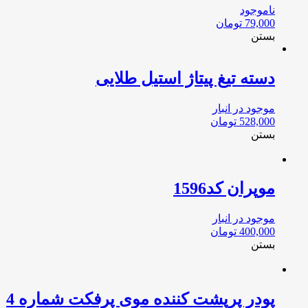
ناموجود
79,000
تومان
بستن
دسته تیغ پیتاژ استیل طلایی
موجود در انبار
528,000
تومان
بستن
موپران کد1596
موجود در انبار
400,000
تومان
بستن
پودر پرپشت کننده موی پرفکت شماره 4