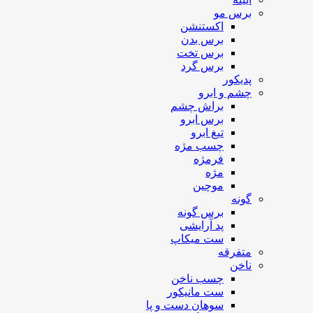
برس مو
اکستنشن
برس بدن
برس تخت
برس گرد
پدیکور
چشم و ابرو
براش چشم
برس ابرو
تیغ ابرو
چسب مژه
فرمژه
مژه
موچین
گونه
برس گونه
پد آرایشی
ست میکاپ
متفرقه
ناخن
چسب ناخن
ست مانیکور
سوهان دست و پا