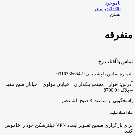
ناموجود
60,000
تومان
بستن
متفرقه
تماس با آفتاب رخ
شماره تماس با پشتیبانی: 09163366542
آدرس: اهواز – مجتمع بنکداران – خیابان مولوی – خیابان شیخ مفید
– پلاک : 8790.0
پاسخگویی از ساعت 9 صبح تا 4 عصر
نماد اعتماد سایت
برای بارگزاری صحیح تصویر اینماد VPN فیلترشکن خود را خاموش
کنید.