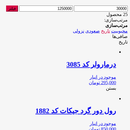
حداقل
حداکثر
فیلتر
قیمت
قیمت
25 محصول
مرتب‌سازی:
مرتب‌سازی
محبوبیت
تاریخ
صعودی
نزولی
صافی‌ها
تاریخ
درمارولر كد 3085
موجود در انبار
295,000
تومان
بستن
رول دور گرد جيكات كد 1882
موجود در انبار
850,000
تومان