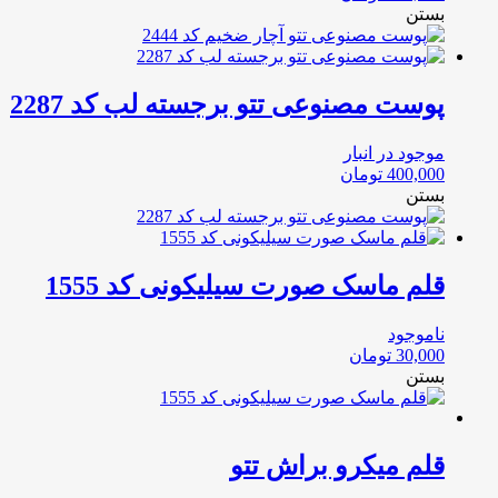
بستن
پوست مصنوعی تتو برجسته لب کد 2287
موجود در انبار
400,000
تومان
بستن
قلم ماسک صورت سیلیکونی کد 1555
ناموجود
30,000
تومان
بستن
قلم میکرو براش تتو