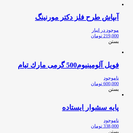
آبپاش طرح فلز دکتر مورنینگ
موجود در انبار
219,000
تومان
بستن
فویل آلومينيوم500 گرمی مارك تيام
ناموجود
600,000
تومان
بستن
پایه سشوار ایستاده
ناموجود
338,000
تومان
بستن