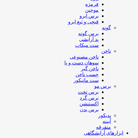
فرمژه
موچین
برس ابرو
قیچی و تیغ ابرو
گونه
برس گونه
پد آرایشی
ست میکاپ
ناخن
ناخن مصنوعی
سوهان دست و پا
ناخن گیر
چسب ناخن
ست مانیکور
برس مو
برس تخت
برس گرد
اکستنشن
برس بدن
پدیکور
آیینه
متفرقه
ابزارهای آرایشگاهی