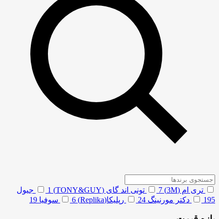
تری ام (3M)
7
تونی اند گای (TONY&GUY)
1
جیول
195
دکتر مورنینگ
24
رپلیکا(Replika)
6
سوفیا
19
بازه قیمت