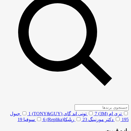
تری ام (3M)
7
تونی اند گای (TONY&GUY)
1
جیول
195
دکتر مورنینگ
23
رپلیکا(Replika)
6
سوفیا
19
بازه قیمت