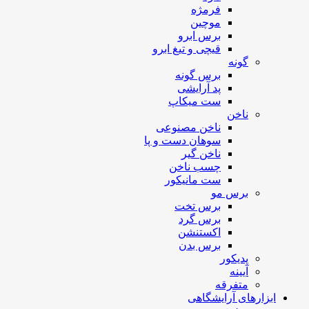
فرمژه
موچین
برس ابرو
قیچی و تیغ ابرو
گونه
برس گونه
پد آرایشی
ست میکاپ
ناخن
ناخن مصنوعی
سوهان دست و پا
ناخن گیر
چسب ناخن
ست مانیکور
برس مو
برس تخت
برس گرد
اکستنشن
برس بدن
پدیکور
آیینه
متفرقه
ابزارهای آرایشگاهی