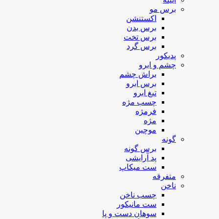
برس مو
اکستنشن
برس بدن
برس تخت
برس گرد
پدیکور
چشم و ابرو
براش چشم
برس ابرو
تیغ ابرو
چسب مژه
فرمژه
مژه
موچین
گونه
برس گونه
پد آرایشی
ست میکاپ
متفرقه
ناخن
چسب ناخن
ست مانیکور
سوهان دست و پا