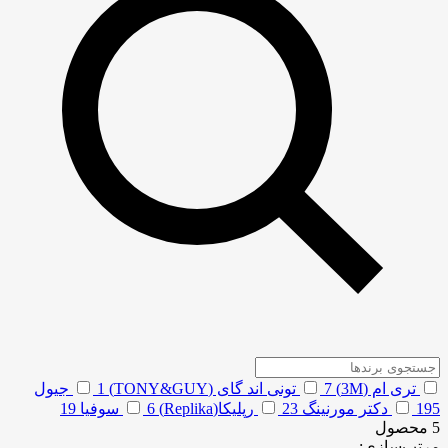
تری ام (3M)
7
تونی اند گای (TONY&GUY)
1
جیول
195
دکتر مورنینگ
23
رپلیکا(Replika)
6
سوفیا
19
5 محصول
مرتب‌سازی: