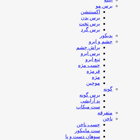
برس مو
اکستنشن
برس بدن
برس تخت
برس گرد
پدیکور
چشم و ابرو
براش چشم
برس ابرو
تیغ ابرو
چسب مژه
فرمژه
مژه
موچین
گونه
برس گونه
پد آرایشی
ست میکاپ
متفرقه
ناخن
چسب ناخن
ست مانیکور
سوهان دست و پا