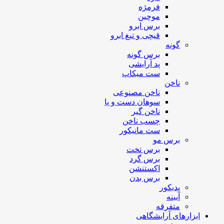
فرمژه
موچین
برس ابرو
قیچی و تیغ ابرو
گونه
برس گونه
پد آرایشی
ست میکاپ
ناخن
ناخن مصنوعی
سوهان دست و پا
ناخن گیر
چسب ناخن
ست مانیکور
برس مو
برس تخت
برس گرد
اکستنشن
برس بدن
پدیکور
آیینه
متفرقه
ابزارهای آرایشگاهی