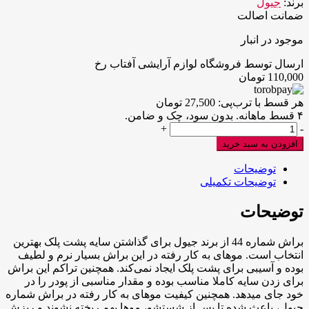
برند:
جیول
ضمانت اصالت
موجود در انبار
ارسال توسط فروشگاه لوازم آرایشی آفتاب رخ
110,000
تومان
هر قسط با ترب‌پی:
27,500
تومان
۴ قسط ماهانه. بدون سود، چک و ضامن.
براش
+
-
آرایشی
افزودن به سبد خرید
سایه
چشم
توضیحات
جیول
توضیحات تکمیلی
شماره
44
توضیحات
عدد
براش شماره 44 از برند جیول برای گذاشتن سایه پشت پلک بهترین
انتخاب است. موهای به کار رفته در این براش بسیار نرم و لطیف
بوده و آسیبی برای پشت پلک ایجاد نمی‌کند. همچنین تراکم این براش
برای زدن سایه کاملا مناسب بوده و مقدار مناسبی از پودر را در
خود جای می‎دهد. همچنین کیفیت موهای به کار رفته در براش شماره
جیول، باعث شده تا پس از شستشو، موها بهم ریخته نشوند و ریزش