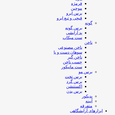
فرمژه
موچین
برس ابرو
قیچی و تیغ ابرو
گونه
برس گونه
پد آرایشی
ست میکاپ
ناخن
ناخن مصنوعی
سوهان دست و پا
ناخن گیر
چسب ناخن
ست مانیکور
برس مو
برس تخت
برس گرد
اکستنشن
برس بدن
پدیکور
آیینه
متفرقه
ابزارهای آرایشگاهی