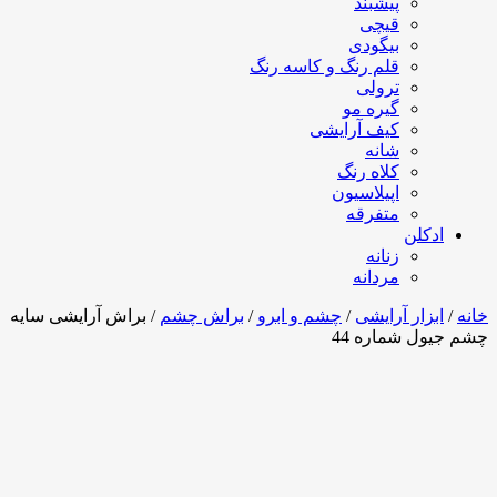
پیشبند
قیچی
بیگودی
قلم رنگ و کاسه رنگ
ترولی
گیره مو
کیف آرایشی
شانه
کلاه رنگ
اپیلاسیون
متفرقه
ادکلن
زنانه
مردانه
خانه
/
ابزار آرایشی
/
چشم و ابرو
/
براش چشم
/ براش آرایشی سایه
چشم جیول شماره 44