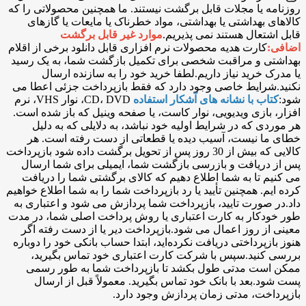
روزنامه یا مجلات قابل برگشت نیستند. ما همچنین محصولاتی را که
کالاهای بهداشتی یا بهداشتی، مواد خطرناک یا مایعات یا گازهای
قابل اشتعال هستند نمی پذیریم.
موارد غیر قابل برگشت
اضافی:
کارت هدیه محصولات نرم افزاری قابل دانلود برخی از اقلام
بهداشتی و مراقبت شخصی برای تکمیل بازگشت شما، به یک رسید
یا مدرک خرید نیاز داریم.لطفا خرید خود را به سازنده ارسال
نکنید.شرایط خاصی وجود دارد که فقط بازپرداخت جزئی اعطا می
شود:
کتاب با نشانه های آشکار استفاده
CD، DVD، نوار VHS، نرم
افزار، بازی ویدیویی، نوار کاست، یا صفحه وینیل که باز شده است.
هر موردی که در شرایط اولیه خود نباشد، به دلایلی که به دلیل
خطای ما نیست، آسیب دیده یا قطعاتی از دست رفته است. هر
کالایی که بیش از 30 روز پس از تحویل برگشت داده شود بازپرداخت
پس از دریافت و بازرسی بازگشت شما، ایمیلی برای شما ارسال
می کنیم تا به شما اطلاع دهیم که کالای برگشتی شما را دریافت
کرده ایم. همچنین تأیید یا رد بازپرداخت شما را به شما اطلاع خواهیم
داد.در صورت تایید، بازپرداخت شما پردازش می شود و اعتباری به
طور خودکار به کارت اعتباری یا روش پرداخت اصلی شما، در مدت
معینی از روز اعمال می شود.بازپرداخت دیر یا از دست رفته اگر
هنوز بازپرداختی دریافت نکرده‌اید، ابتدا حساب بانکی خود را دوباره
بررسی کنید.سپس با شرکت کارت اعتباری خود تماس بگیرید،
ممکن است مدتی طول بکشد تا بازپرداخت شما به طور رسمی
پست شود.بعد با بانک خود تماس بگیرید. معمولاً قبل از ارسال
بازپرداخت، مدتی زمان پردازش وجود دارد.