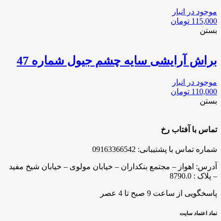
موجود در انبار
115,000
تومان
بستن
براش آرایشی سایه چشم جیول شماره 47
موجود در انبار
110,000
تومان
بستن
تماس با آفتاب رخ
شماره تماس با پشتیبانی: 09163366542
آدرس: اهواز – مجتمع بنکداران – خیابان مولوی – خیابان شیخ مفید
– پلاک : 8790.0
پاسخگویی از ساعت 9 صبح تا 4 عصر
نماد اعتماد سایت