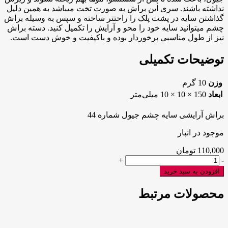
نداشته باشند. سری این براش به صورت تخت می‎باشد به همین دلیل
گذاشتن سایه در پشت پلک را راحت‎تر ساخته و سپس به وسیله براش
چشم می‎توانید سایه خود را محو و آرایش را تکمیل کنید. دسته براش
نیز از طول مناسبی برخوردار بوده و باکیفیت و خوش دست است.
توضیحات تکمیلی
وزن
10 گرم
ابعاد
150 × 10 × 10 میلی‌متر
براش آرایشی سایه چشم جیول شماره 44
موجود در انبار
110,000
تومان
براش
+
-
آرایشی
افزودن به سبد خرید
سایه
چشم
محصولات مرتبط
جیول
شماره
44
عدد