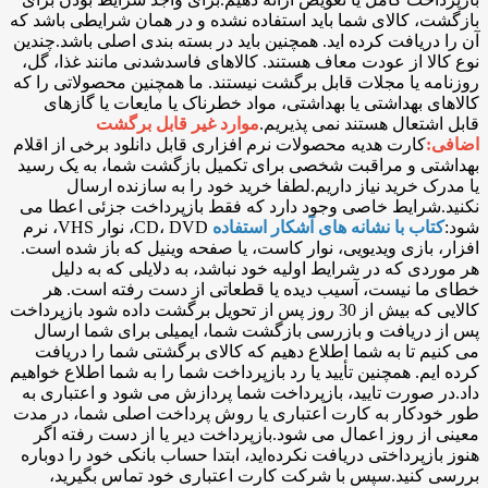
بازگشت، کالای شما باید استفاده نشده و در همان شرایطی باشد که
آن را دریافت کرده اید. همچنین باید در بسته بندی اصلی باشد.چندین
نوع کالا از عودت معاف هستند. کالاهای فاسدشدنی مانند غذا، گل،
روزنامه یا مجلات قابل برگشت نیستند. ما همچنین محصولاتی را که
کالاهای بهداشتی یا بهداشتی، مواد خطرناک یا مایعات یا گازهای
قابل اشتعال هستند نمی پذیریم.
موارد غیر قابل برگشت
اضافی:
کارت هدیه محصولات نرم افزاری قابل دانلود برخی از اقلام
بهداشتی و مراقبت شخصی برای تکمیل بازگشت شما، به یک رسید
یا مدرک خرید نیاز داریم.لطفا خرید خود را به سازنده ارسال
نکنید.شرایط خاصی وجود دارد که فقط بازپرداخت جزئی اعطا می
شود:
کتاب با نشانه های آشکار استفاده
CD، DVD، نوار VHS، نرم
افزار، بازی ویدیویی، نوار کاست، یا صفحه وینیل که باز شده است.
هر موردی که در شرایط اولیه خود نباشد، به دلایلی که به دلیل
خطای ما نیست، آسیب دیده یا قطعاتی از دست رفته است. هر
کالایی که بیش از 30 روز پس از تحویل برگشت داده شود بازپرداخت
پس از دریافت و بازرسی بازگشت شما، ایمیلی برای شما ارسال
می کنیم تا به شما اطلاع دهیم که کالای برگشتی شما را دریافت
کرده ایم. همچنین تأیید یا رد بازپرداخت شما را به شما اطلاع خواهیم
داد.در صورت تایید، بازپرداخت شما پردازش می شود و اعتباری به
طور خودکار به کارت اعتباری یا روش پرداخت اصلی شما، در مدت
معینی از روز اعمال می شود.بازپرداخت دیر یا از دست رفته اگر
هنوز بازپرداختی دریافت نکرده‌اید، ابتدا حساب بانکی خود را دوباره
بررسی کنید.سپس با شرکت کارت اعتباری خود تماس بگیرید،