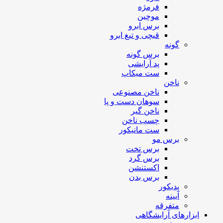
فرمژه
موچین
برس ابرو
قیچی و تیغ ابرو
گونه
برس گونه
پد آرایشی
ست میکاپ
ناخن
ناخن مصنوعی
سوهان دست و پا
ناخن گیر
چسب ناخن
ست مانیکور
برس مو
برس تخت
برس گرد
اکستنشن
برس بدن
پدیکور
آیینه
متفرقه
ابزارهای آرایشگاهی