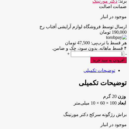
برند:
دکتر مورنینگ
ضمانت اصالت
موجود در انبار
ارسال توسط فروشگاه لوازم آرایشی آفتاب رخ
190,000
تومان
هر قسط با ترب‌پی:
47,500
تومان
۴ قسط ماهانه. بدون سود، چک و ضامن.
براش
+
-
رژگونه
افزودن به سبد خرید
سرکج
دکتر
توضیحات تکمیلی
مورنینگ
عدد
توضیحات تکمیلی
وزن
20 گرم
ابعاد
100 × 60 × 10 میلی‌متر
براش رژگونه سرکج دکتر مورنینگ
موجود در انبار