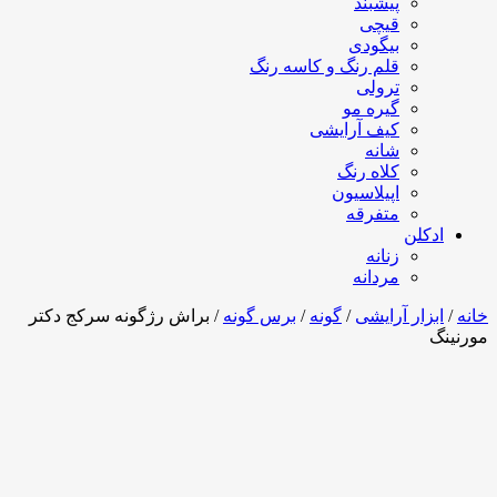
پیشبند
قیچی
بیگودی
قلم رنگ و کاسه رنگ
ترولی
گیره مو
کیف آرایشی
شانه
کلاه رنگ
اپیلاسیون
متفرقه
ادکلن
زنانه
مردانه
خانه
/
ابزار آرایشی
/
گونه
/
برس گونه
/ براش رژگونه سرکج دکتر
مورنینگ