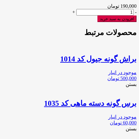
190,000
تومان
براش
+
-
رژگونه
افزودن به سبد خرید
سرکج
دکتر
محصولات مرتبط
مورنینگ
عدد
براش گونه جیول کد 1014
موجود در انبار
500,000
تومان
بستن
برس گونه دسته ماهی کد 1035
موجود در انبار
60,000
تومان
بستن