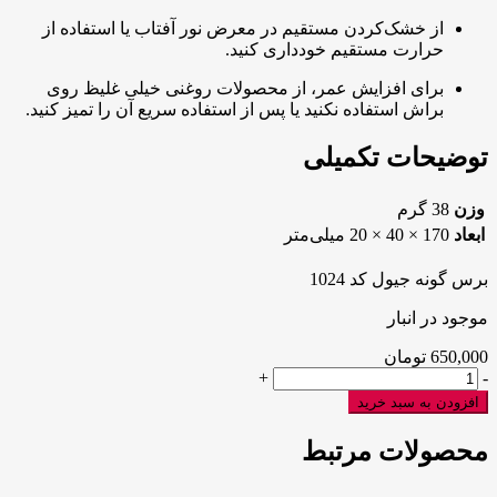
از خشک‌کردن مستقیم در معرض نور آفتاب یا استفاده از
حرارت مستقیم خودداری کنید.
برای افزایش عمر، از محصولات روغنی خیلی غلیظ روی
براش استفاده نکنید یا پس از استفاده سریع آن را تمیز کنید.
توضیحات تکمیلی
وزن
38 گرم
ابعاد
170 × 40 × 20 میلی‌متر
برس گونه جیول کد 1024
موجود در انبار
650,000
تومان
برس
+
-
گونه
افزودن به سبد خرید
جیول
کد
محصولات مرتبط
1024
عدد