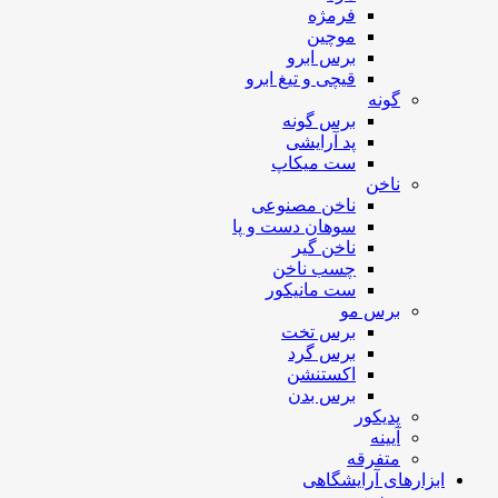
فرمژه
موچین
برس ابرو
قیچی و تیغ ابرو
گونه
برس گونه
پد آرایشی
ست میکاپ
ناخن
ناخن مصنوعی
سوهان دست و پا
ناخن گیر
چسب ناخن
ست مانیکور
برس مو
برس تخت
برس گرد
اکستنشن
برس بدن
پدیکور
آیینه
متفرقه
ابزارهای آرایشگاهی