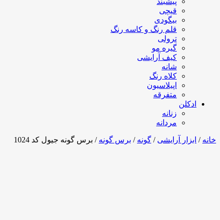
پیشبند
قیچی
بیگودی
قلم رنگ و کاسه رنگ
ترولی
گیره مو
کیف آرایشی
شانه
کلاه رنگ
اپیلاسیون
متفرقه
ادکلن
زنانه
مردانه
خانه
/
ابزار آرایشی
/
گونه
/
برس گونه
/ برس گونه جیول کد 1024