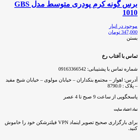
برس گونه کرم پودری متوسط مدل GBS
1010
موجود در انبار
347,000
تومان
بستن
تماس با آفتاب رخ
شماره تماس با پشتیبانی: 09163366542
آدرس: اهواز – مجتمع بنکداران – خیابان مولوی – خیابان شیخ مفید
– پلاک : 8790.0
پاسخگویی از ساعت 9 صبح تا 4 عصر
نماد اعتماد سایت
برای بارگزاری صحیح تصویر اینماد VPN فیلترشکن خود را خاموش
کنید.