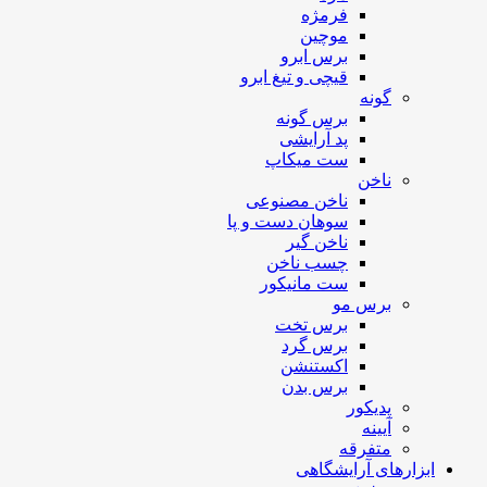
فرمژه
موچین
برس ابرو
قیچی و تیغ ابرو
گونه
برس گونه
پد آرایشی
ست میکاپ
ناخن
ناخن مصنوعی
سوهان دست و پا
ناخن گیر
چسب ناخن
ست مانیکور
برس مو
برس تخت
برس گرد
اکستنشن
برس بدن
پدیکور
آیینه
متفرقه
ابزارهای آرایشگاهی