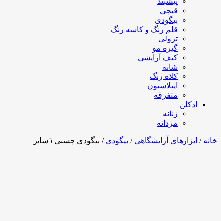
پیشبند
قیچی
بیگودی
قلم رنگ و کاسه رنگ
ترولی
گیره مو
کیف آرایشی
شانه
کلاه رنگ
اپیلاسیون
متفرقه
ادکلن
زنانه
مردانه
خانه
/
ابزارهای آرایشگاهی
/
بیگودی
/ بیگودی چسبی 5سایز