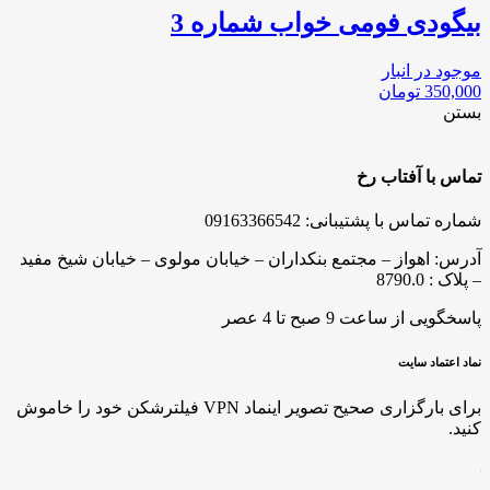
بیگودی فومی خواب شماره 3
موجود در انبار
350,000
تومان
بستن
تماس با آفتاب رخ
شماره تماس با پشتیبانی: 09163366542
آدرس: اهواز – مجتمع بنکداران – خیابان مولوی – خیابان شیخ مفید
– پلاک : 8790.0
پاسخگویی از ساعت 9 صبح تا 4 عصر
نماد اعتماد سایت
برای بارگزاری صحیح تصویر اینماد VPN فیلترشکن خود را خاموش
کنید.