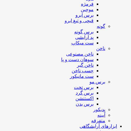
فرمژه
موچین
برس ابرو
قیچی و تیغ ابرو
گونه
برس گونه
پد آرایشی
ست میکاپ
ناخن
ناخن مصنوعی
سوهان دست و پا
ناخن گیر
چسب ناخن
ست مانیکور
برس مو
برس تخت
برس گرد
اکستنشن
برس بدن
پدیکور
آیینه
متفرقه
ابزارهای آرایشگاهی