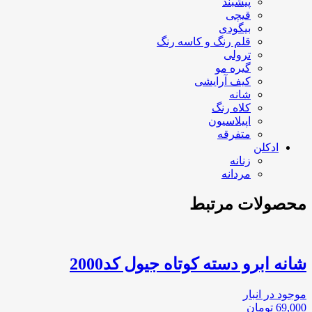
پیشبند
قیچی
بیگودی
قلم رنگ و کاسه رنگ
ترولی
گیره مو
کیف آرایشی
شانه
کلاه رنگ
اپیلاسیون
متفرقه
ادکلن
زنانه
مردانه
محصولات مرتبط
شانه ابرو دسته کوتاه جیول کد2000
موجود در انبار
69,000
تومان