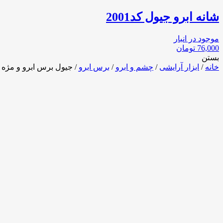
شانه ابرو جیول کد2001
موجود در انبار
76,000
تومان
بستن
خانه
/
ابزار آرایشی
/
چشم و ابرو
/
برس ابرو
/ جیول برس ابرو و مژه کد 4