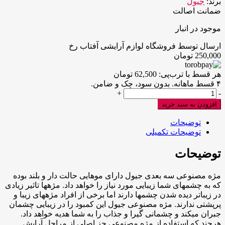
برند:
جیول
ضمانت اصالت
موجود در انبار
ارسال توسط فروشگاه لوازم آرایشی آفتاب رخ
250,000
تومان
هر قسط با ترب‌پی:
62,500
تومان
۴ قسط ماهانه. بدون سود، چک و ضامن.
جیول
+
-
مژه
افزودن به سبد خرید
سه
بعدی
توضیحات
کد40
توضیحات تکمیلی
عدد
توضیحات
مژه مصنوعی سه بعدی جیول دارای موهایی حالت‎ دار و بلند بوده
که به چشم‎های شما زیبایی مورد نیاز را خواهد داد. مژه‎ها تاثیر زیادی
در زیباتر دیده شدن چشم‎ها دارند اما برخی از افراد مژه‎های زیبا و
پرپشتی ندارند. مژه مصنوعی جیول این کمبود را در زیبایی چشمان
جبران می‎کند و چشمانی گیرا و جذاب را به شما هدیه خواهد داد.
هرچند که استفاده از مژه مصنوعی جز اصلی از مراحل آرایش