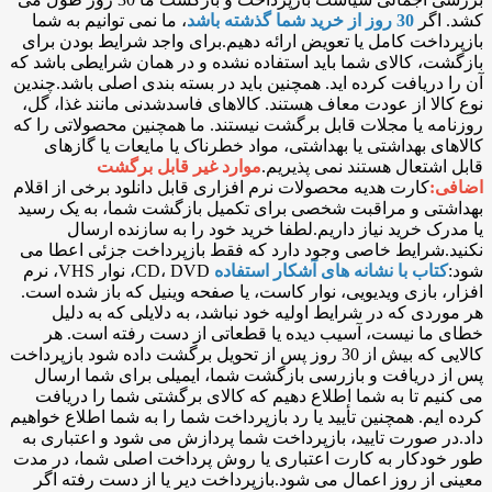
کشد. اگر
30 روز از خرید شما گذشته باشد
، ما نمی توانیم به شما
بازپرداخت کامل یا تعویض ارائه دهیم.برای واجد شرایط بودن برای
بازگشت، کالای شما باید استفاده نشده و در همان شرایطی باشد که
آن را دریافت کرده اید. همچنین باید در بسته بندی اصلی باشد.چندین
نوع کالا از عودت معاف هستند. کالاهای فاسدشدنی مانند غذا، گل،
روزنامه یا مجلات قابل برگشت نیستند. ما همچنین محصولاتی را که
کالاهای بهداشتی یا بهداشتی، مواد خطرناک یا مایعات یا گازهای
قابل اشتعال هستند نمی پذیریم.
موارد غیر قابل برگشت
اضافی:
کارت هدیه محصولات نرم افزاری قابل دانلود برخی از اقلام
بهداشتی و مراقبت شخصی برای تکمیل بازگشت شما، به یک رسید
یا مدرک خرید نیاز داریم.لطفا خرید خود را به سازنده ارسال
نکنید.شرایط خاصی وجود دارد که فقط بازپرداخت جزئی اعطا می
شود:
کتاب با نشانه های آشکار استفاده
CD، DVD، نوار VHS، نرم
افزار، بازی ویدیویی، نوار کاست، یا صفحه وینیل که باز شده است.
هر موردی که در شرایط اولیه خود نباشد، به دلایلی که به دلیل
خطای ما نیست، آسیب دیده یا قطعاتی از دست رفته است. هر
کالایی که بیش از 30 روز پس از تحویل برگشت داده شود بازپرداخت
پس از دریافت و بازرسی بازگشت شما، ایمیلی برای شما ارسال
می کنیم تا به شما اطلاع دهیم که کالای برگشتی شما را دریافت
کرده ایم. همچنین تأیید یا رد بازپرداخت شما را به شما اطلاع خواهیم
داد.در صورت تایید، بازپرداخت شما پردازش می شود و اعتباری به
طور خودکار به کارت اعتباری یا روش پرداخت اصلی شما، در مدت
معینی از روز اعمال می شود.بازپرداخت دیر یا از دست رفته اگر