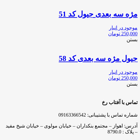
مژه سه بعدی جیول کد 51
موجود در انبار
250,000
تومان
بستن
جیول مژه سه بعدی کد 58
موجود در انبار
250,000
تومان
بستن
تماس با آفتاب رخ
شماره تماس با پشتیبانی: 09163366542
آدرس: اهواز – مجتمع بنکداران – خیابان مولوی – خیابان شیخ مفید
– پلاک : 8790.0