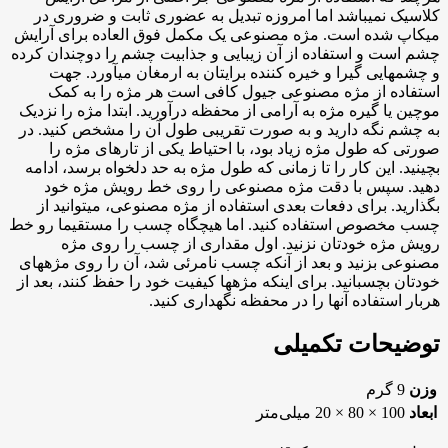
کلاسیک نمی‎باشد اما امروزه تبدیل به عضوری ثابت و ضروری در
میکاپ شده است. مژه مصنوعی یک مکمل فوق العاده برای آرایش
چشم است و استفاده از آن زیبایی و جذابیت چشم را دوچندان کرده
و چشم‎هایی گیرا و خیره کننده برایتان به ارمغان می‎آورد. جهت
استفاده از مژه مصنوعی جیول کافی است هر مژه را به کمک
موچین یا گیره مژه به آرامی از محفظه درآورید. ابتدا مژه را نزدیک
به چشم نگه دارید و به صورت تقریبی طول آن را مشخص کنید. در
صورتی که طول مژه زیاد بود، با احتیاط یکی از تارهای مژه را
بچینید. این کار را تا زمانی که طول مژه به حد دلخواه برسد، ادامه
دهید. سپس با دقت مژه مصنوعی را روی خط رویش مژه خود
بگذارید. برای دفعات بعدی استفاده از مژه مصنوعی، می‎توانید از
چسب مخصوص استفاده کنید. اما هیچگاه چسب را مستقیما رو خط
رویش مژه خودتان نزنید. اول مقداری از چسب را روی مژه
مصنوعی بزنید و بعد از آنکه چسب نامرئی شد، آن را روی مژه‎های
خودتان بچسبانید. برای اینکه مژه‎ها کیفیت خود را حفظ کنند، بعد از
هربار استفاده آن‎ها را در محفظه نگهداری کنید.
توضیحات تکمیلی
وزن
9 گرم
ابعاد
100 × 80 × 20 میلی‌متر