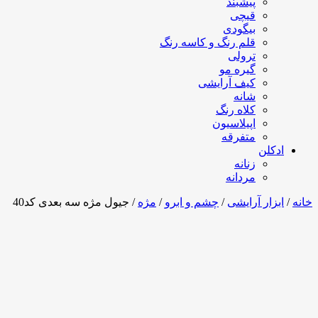
پیشبند
قیچی
بیگودی
قلم رنگ و کاسه رنگ
ترولی
گیره مو
کیف آرایشی
شانه
کلاه رنگ
اپیلاسیون
متفرقه
ادکلن
زنانه
مردانه
خانه
/
ابزار آرایشی
/
چشم و ابرو
/
مژه
/ جیول مژه سه بعدی کد40