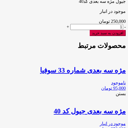
جیول مژه سه بعدی کد40
موجود در انبار
250,000
تومان
جیول
+
-
مژه
افزودن به سبد خرید
سه
بعدی
محصولات مرتبط
کد40
عدد
مژه سه بعدی شماره 33 سوفیا
ناموجود
95,000
تومان
بستن
مژه سه بعدی جیول کد 40
موجود در انبار