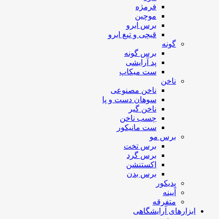
فرمژه
موچین
برس ابرو
قیچی و تیغ ابرو
گونه
برس گونه
پد آرایشی
ست میکاپ
ناخن
ناخن مصنوعی
سوهان دست و پا
ناخن گیر
چسب ناخن
ست مانیکور
برس مو
برس تخت
برس گرد
اکستنشن
برس بدن
پدیکور
آیینه
متفرقه
ابزارهای آرایشگاهی