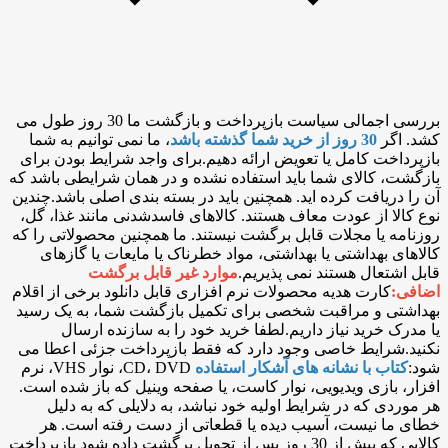
بررسی اجمالی سیاست بازپرداخت و بازگشت ما 30 روز طول می
کشد. اگر
30 روز از خرید شما گذشته باشد
، ما نمی توانیم به شما
بازپرداخت کامل یا تعویض ارائه دهیم.برای واجد شرایط بودن برای
بازگشت، کالای شما باید استفاده نشده و در همان شرایطی باشد که
آن را دریافت کرده اید. همچنین باید در بسته بندی اصلی باشد.چندین
نوع کالا از عودت معاف هستند. کالاهای فاسدشدنی مانند غذا، گل،
روزنامه یا مجلات قابل برگشت نیستند. ما همچنین محصولاتی را که
کالاهای بهداشتی یا بهداشتی، مواد خطرناک یا مایعات یا گازهای
قابل اشتعال هستند نمی پذیریم.
موارد غیر قابل برگشت
اضافی:
کارت هدیه محصولات نرم افزاری قابل دانلود برخی از اقلام
بهداشتی و مراقبت شخصی برای تکمیل بازگشت شما، به یک رسید
یا مدرک خرید نیاز داریم.لطفا خرید خود را به سازنده ارسال
نکنید.شرایط خاصی وجود دارد که فقط بازپرداخت جزئی اعطا می
شود:
کتاب با نشانه های آشکار استفاده
CD، DVD، نوار VHS، نرم
افزار، بازی ویدیویی، نوار کاست، یا صفحه وینیل که باز شده است.
هر موردی که در شرایط اولیه خود نباشد، به دلایلی که به دلیل
خطای ما نیست، آسیب دیده یا قطعاتی از دست رفته است. هر
کالایی که بیش از 30 روز پس از تحویل برگشت داده شود بازپرداخت