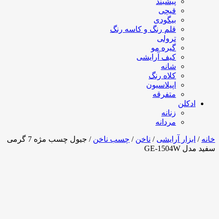
پیشبند
قیچی
بیگودی
قلم رنگ و کاسه رنگ
ترولی
گیره مو
کیف آرایشی
شانه
کلاه رنگ
اپیلاسیون
متفرقه
ادکلن
زنانه
مردانه
خانه
/
ابزار آرایشی
/
ناخن
/
چسب ناخن
/ جیول چسب مژه 7 گرمی
سفید مدل GE-1504W