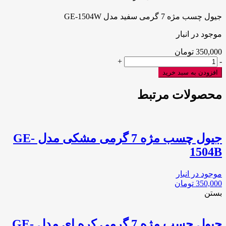
جیول چسب مژه 7 گرمی سفید مدل GE-1504W
موجود در انبار
350,000
تومان
جیول
+
-
چسب
افزودن به سبد خرید
مژه
7
محصولات مرتبط
گرمی
سفید
مدل
GE-
جیول چسب مژه 7 گرمی مشکی مدل GE-
1504W
عدد
1504B
موجود در انبار
350,000
تومان
بستن
جیول چسب مژه 7 گرمی کره ای مدل GE-