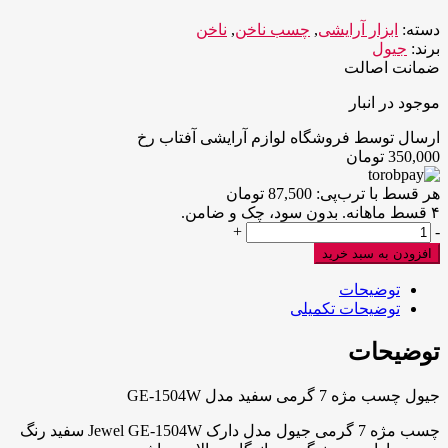
دسته:
ابزار آرایشی
,
چسب ناخن
,
ناخن
برند:
جیول
ضمانت اصالت
موجود در انبار
ارسال توسط فروشگاه لوازم آرایشی آفتاب رخ
350,000
تومان
هر قسط با ترب‌پی:
87,500
تومان
۴ قسط ماهانه. بدون سود، چک و ضامن.
جیول
+
-
چسب
افزودن به سبد خرید
مژه
7
توضیحات
گرمی
توضیحات تکمیلی
سفید
مدل
توضیحات
GE-
1504W
جیول چسب مژه 7 گرمی سفید مدل GE-1504W
عدد
چسب مژه 7 گرمی جیول مدل دارک Jewel GE-1504W سفید رنگ