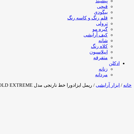
پیشبند
قیچی
بیگودی
قلم رنگ و کاسه رنگ
ترولی
گیره مو
کیف آرایشی
شانه
کلاه رنگ
اپیلاسیون
متفرقه
ادکلن
زنانه
مردانه
خانه
/
ابزار آرایشی
/ ریمل ایزادورا خط نارنجی مدل BIG BOLD EXTREME