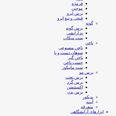
فرمژه
موچین
برس ابرو
قیچی و تیغ ابرو
گونه
برس گونه
پد آرایشی
ست میکاپ
ناخن
ناخن مصنوعی
سوهان دست و پا
ناخن گیر
چسب ناخن
ست مانیکور
برس مو
برس تخت
برس گرد
اکستنشن
برس بدن
پدیکور
آیینه
متفرقه
ابزارهای آرایشگاهی