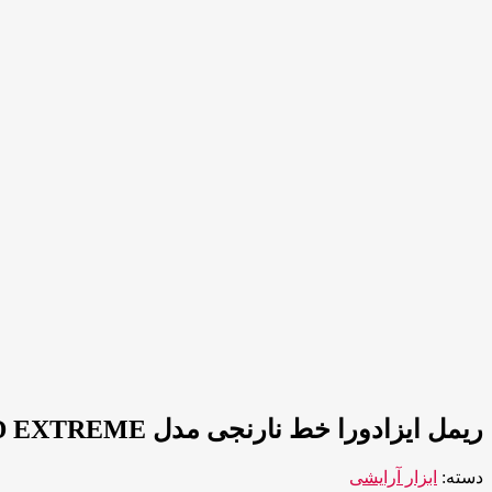
ریمل ایزادورا خط نارنجی مدل BIG BOLD EXTREME
دسته:
ابزار آرایشی