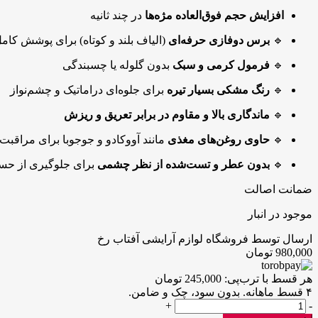
افزایش حجم فوق‌العاده مژه‌ها
در چند ثانیه
🔹
برس دوفازی حرفه‌ای
(الیاف بلند و کوتاه) برای پوشش کامل
🔹
فرمول کرمی و سبک
بدون گلوله یا چسبندگی
🔹
رنگ مشکی بسیار تیره
برای جلوه‌ای دراماتیک و چشم‌نواز
🔹
ماندگاری بالا و مقاوم در برابر تعریق و ریزش
🔹
حاوی روغن‌های مغذی
مانند آووکادو و جوجوبا برای مراقبت ا
🔹
بدون عطر و تست‌شده از نظر چشمی
برای جلوگیری از ح
ضمانت اصالت
موجود در انبار
ارسال توسط فروشگاه لوازم آرایشی آفتاب رخ
980,000
تومان
هر قسط با ترب‌پی:
245,000
تومان
۴ قسط ماهانه. بدون سود، چک و ضامن.
ریمل
+
-