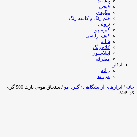
پیشبند
قیچی
بیگودی
قلم رنگ و کاسه رنگ
ترولی
گیره مو
کیف آرایشی
شانه
کلاه رنگ
اپیلاسیون
متفرقه
ادکلن
زنانه
مردانه
خانه
/
ابزارهای آرایشگاهی
/
گیره مو
/ سنجاق مويي نازك 500 گرم
كد 2449