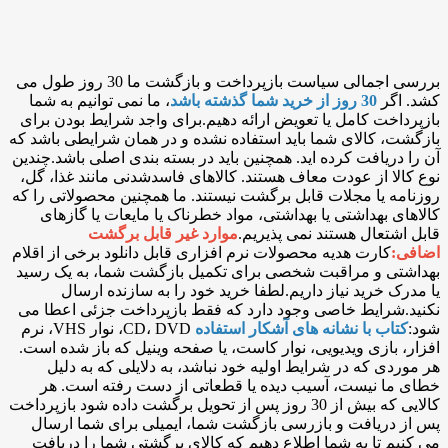
بررسی اجمالی سیاست بازپرداخت و بازگشت ما 30 روز طول می
کشد. اگر
30 روز از خرید شما گذشته باشد
، ما نمی توانیم به شما
بازپرداخت کامل یا تعویض ارائه دهیم.برای واجد شرایط بودن برای
بازگشت، کالای شما باید استفاده نشده و در همان شرایطی باشد که
آن را دریافت کرده اید. همچنین باید در بسته بندی اصلی باشد.چندین
نوع کالا از عودت معاف هستند. کالاهای فاسدشدنی مانند غذا، گل،
روزنامه یا مجلات قابل برگشت نیستند. ما همچنین محصولاتی را که
کالاهای بهداشتی یا بهداشتی، مواد خطرناک یا مایعات یا گازهای
قابل اشتعال هستند نمی پذیریم.
موارد غیر قابل برگشت
اضافی:
کارت هدیه محصولات نرم افزاری قابل دانلود برخی از اقلام
بهداشتی و مراقبت شخصی برای تکمیل بازگشت شما، به یک رسید
یا مدرک خرید نیاز داریم.لطفا خرید خود را به سازنده ارسال
نکنید.شرایط خاصی وجود دارد که فقط بازپرداخت جزئی اعطا می
شود:
کتاب با نشانه های آشکار استفاده
CD، DVD، نوار VHS، نرم
افزار، بازی ویدیویی، نوار کاست، یا صفحه وینیل که باز شده است.
هر موردی که در شرایط اولیه خود نباشد، به دلایلی که به دلیل
خطای ما نیست، آسیب دیده یا قطعاتی از دست رفته است. هر
کالایی که بیش از 30 روز پس از تحویل برگشت داده شود بازپرداخت
پس از دریافت و بازرسی بازگشت شما، ایمیلی برای شما ارسال
می کنیم تا به شما اطلاع دهیم که کالای برگشتی شما را دریافت