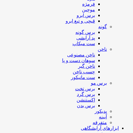
فرمژه
موچین
برس ابرو
قیچی و تیغ ابرو
گونه
برس گونه
پد آرایشی
ست میکاپ
ناخن
ناخن مصنوعی
سوهان دست و پا
ناخن گیر
چسب ناخن
ست مانیکور
برس مو
برس تخت
برس گرد
اکستنشن
برس بدن
پدیکور
آیینه
متفرقه
ابزارهای آرایشگاهی