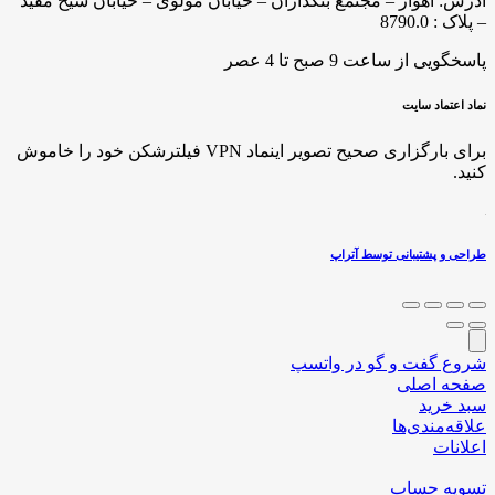
آدرس: اهواز – مجتمع بنکداران – خیابان مولوی – خیابان شیخ مفید
– پلاک : 8790.0
پاسخگویی از ساعت 9 صبح تا 4 عصر
نماد اعتماد سایت
برای بارگزاری صحیح تصویر اینماد VPN فیلترشکن خود را خاموش
کنید.
طراحی و پشتیبانی توسط آتراپ
شروع گفت و گو در واتسپ
صفحه اصلی
سبد خرید
علاقه‌مندی‌ها
اعلانات
تسویه حساب