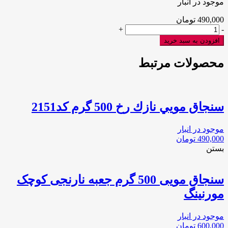
موجود در انبار
490,000
تومان
سنجاق
+
-
مويي
افزودن به سبد خرید
نازك
500
محصولات مرتبط
گرم
كد
2449
عدد
سنجاق مويي نازك رخ 500 گرم كد2151
موجود در انبار
490,000
تومان
بستن
سنجاق مویی 500 گرم جعبه نارنجی کوچک
مورنینگ
موجود در انبار
600,000
تومان