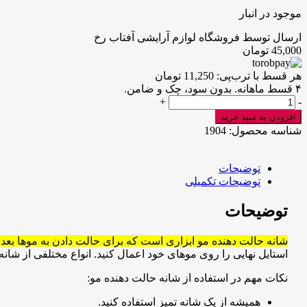
موجود در انبار
ارسال توسط فروشگاه لوازم آرایشی آفتاب رخ
45,000
تومان
هر قسط با ترب‌پی:
11,250
تومان
۴ قسط ماهانه. بدون سود، چک و ضامن.
شانه
+
-
استایل
افزودن به سبد خرید
مو
شناسه محصول:
1904
عدد
توضیحات
توضیحات تکمیلی
توضیحات
شانه حالت دهنده مو ابزاری است که برای حالت دادن به موها بعد
استایل نهایی را روی موهای خود اعمال کنید.
انواع مختلفی از شان
نکات مهم در استفاده از شانه حالت دهنده مو:
همیشه از یک شانه تمیز استفاده کنید.