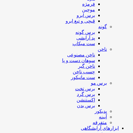
فرمژه
موچین
برس ابرو
قیچی و تیغ ابرو
گونه
برس گونه
پد آرایشی
ست میکاپ
ناخن
ناخن مصنوعی
سوهان دست و پا
ناخن گیر
چسب ناخن
ست مانیکور
برس مو
برس تخت
برس گرد
اکستنشن
برس بدن
پدیکور
آیینه
متفرقه
ابزارهای آرایشگاهی