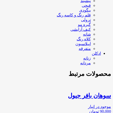
پیشبند
قیچی
بیگودی
قلم رنگ و کاسه رنگ
ترولی
گیره مو
کیف آرایشی
شانه
کلاه رنگ
اپیلاسیون
متفرقه
ادکلن
زنانه
مردانه
محصولات مرتبط
سوهان بافر جیول
موجود در انبار
90,000
تومان