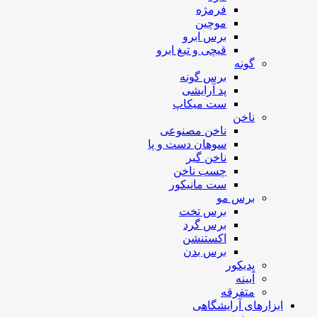
فرمژه
موچین
برس ابرو
قیچی و تیغ ابرو
گونه
برس گونه
پد آرایشی
ست میکاپ
ناخن
ناخن مصنوعی
سوهان دست و پا
ناخن گیر
چسب ناخن
ست مانیکور
برس مو
برس تخت
برس گرد
اکستنشن
برس بدن
پدیکور
آیینه
متفرقه
ابزارهای آرایشگاهی