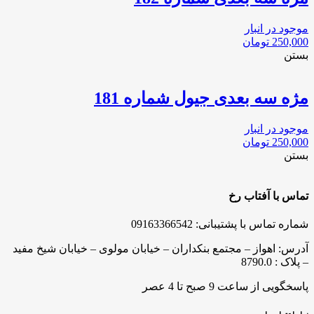
موجود در انبار
250,000
تومان
بستن
مژه سه بعدی جیول شماره 181
موجود در انبار
250,000
تومان
بستن
تماس با آفتاب رخ
شماره تماس با پشتیبانی: 09163366542
آدرس: اهواز – مجتمع بنکداران – خیابان مولوی – خیابان شیخ مفید
– پلاک : 8790.0
پاسخگویی از ساعت 9 صبح تا 4 عصر