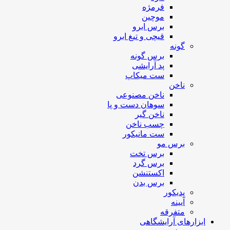
فرمژه
موچین
برس ابرو
قیچی و تیغ ابرو
گونه
برس گونه
پد آرایشی
ست میکاپ
ناخن
ناخن مصنوعی
سوهان دست و پا
ناخن گیر
چسب ناخن
ست مانیکور
برس مو
برس تخت
برس گرد
اکستنشن
برس بدن
پدیکور
آیینه
متفرقه
ابزارهای آرایشگاهی