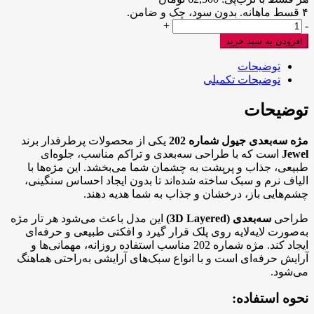
۴ قسط ماهانه. بدون سود، چک و ضامن.
مژه
+
-
سه
افزودن به سبد خرید
بعدی
جیول
توضیحات
شماره
توضیحات تکمیلی
202
عدد
توضیحات
مژه سه‌بعدی جیول شماره 202
یکی از محصولات پرطرفدار برند
Jewel
است که با طراحی سه‌بعدی و تراکم مناسب، جلوه‌ای
طبیعی، جذاب و پرپشت به چشمان شما می‌بخشد. این مژه‌ها با
الیاف نرم و سبک ساخته شده‌اند تا بدون ایجاد احساس سنگینی،
چشم‌هایی باز، درخشان و جذاب به شما هدیه دهند.
طراحی
سه‌بعدی (3D Layered)
این مدل باعث می‌شود هر تار مژه
به‌صورت لایه‌لایه روی پلک قرار گیرد و افکتی طبیعی و حرفه‌ای
ایجاد کند. مژه شماره 202 مناسب استفاده روزانه، مهمانی‌ها و
آرایش حرفه‌ای است و با انواع سبک‌های آرایشی به‌راحتی هماهنگ
می‌شود.
نحوه استفاده: