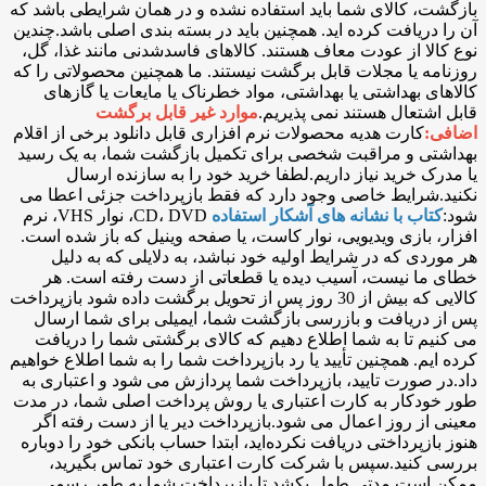
بازگشت، کالای شما باید استفاده نشده و در همان شرایطی باشد که
آن را دریافت کرده اید. همچنین باید در بسته بندی اصلی باشد.چندین
نوع کالا از عودت معاف هستند. کالاهای فاسدشدنی مانند غذا، گل،
روزنامه یا مجلات قابل برگشت نیستند. ما همچنین محصولاتی را که
کالاهای بهداشتی یا بهداشتی، مواد خطرناک یا مایعات یا گازهای
قابل اشتعال هستند نمی پذیریم.
موارد غیر قابل برگشت
اضافی:
کارت هدیه محصولات نرم افزاری قابل دانلود برخی از اقلام
بهداشتی و مراقبت شخصی برای تکمیل بازگشت شما، به یک رسید
یا مدرک خرید نیاز داریم.لطفا خرید خود را به سازنده ارسال
نکنید.شرایط خاصی وجود دارد که فقط بازپرداخت جزئی اعطا می
شود:
کتاب با نشانه های آشکار استفاده
CD، DVD، نوار VHS، نرم
افزار، بازی ویدیویی، نوار کاست، یا صفحه وینیل که باز شده است.
هر موردی که در شرایط اولیه خود نباشد، به دلایلی که به دلیل
خطای ما نیست، آسیب دیده یا قطعاتی از دست رفته است. هر
کالایی که بیش از 30 روز پس از تحویل برگشت داده شود بازپرداخت
پس از دریافت و بازرسی بازگشت شما، ایمیلی برای شما ارسال
می کنیم تا به شما اطلاع دهیم که کالای برگشتی شما را دریافت
کرده ایم. همچنین تأیید یا رد بازپرداخت شما را به شما اطلاع خواهیم
داد.در صورت تایید، بازپرداخت شما پردازش می شود و اعتباری به
طور خودکار به کارت اعتباری یا روش پرداخت اصلی شما، در مدت
معینی از روز اعمال می شود.بازپرداخت دیر یا از دست رفته اگر
هنوز بازپرداختی دریافت نکرده‌اید، ابتدا حساب بانکی خود را دوباره
بررسی کنید.سپس با شرکت کارت اعتباری خود تماس بگیرید،
ممکن است مدتی طول بکشد تا بازپرداخت شما به طور رسمی