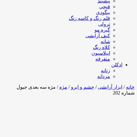
پیشبند
قیچی
بیگودی
قلم رنگ و کاسه رنگ
ترولی
گیره مو
کیف آرایشی
شانه
کلاه رنگ
اپیلاسیون
متفرقه
ادکلن
زنانه
مردانه
خانه
/
ابزار آرایشی
/
چشم و ابرو
/
مژه
/ مژه سه بعدی جیول
شماره 202