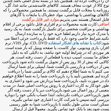
آن را دریافت کرده اید. همچنین باید در بسته بندی اصلی باشد.چندین
نوع کالا از عودت معاف هستند. کالاهای فاسدشدنی مانند غذا، گل،
روزنامه یا مجلات قابل برگشت نیستند. ما همچنین محصولاتی را که
کالاهای بهداشتی یا بهداشتی، مواد خطرناک یا مایعات یا گازهای
قابل اشتعال هستند نمی پذیریم.
موارد غیر قابل برگشت
اضافی:
کارت هدیه محصولات نرم افزاری قابل دانلود برخی از اقلام
بهداشتی و مراقبت شخصی برای تکمیل بازگشت شما، به یک رسید
یا مدرک خرید نیاز داریم.لطفا خرید خود را به سازنده ارسال
نکنید.شرایط خاصی وجود دارد که فقط بازپرداخت جزئی اعطا می
شود:
کتاب با نشانه های آشکار استفاده
CD، DVD، نوار VHS، نرم
افزار، بازی ویدیویی، نوار کاست، یا صفحه وینیل که باز شده است.
هر موردی که در شرایط اولیه خود نباشد، به دلایلی که به دلیل
خطای ما نیست، آسیب دیده یا قطعاتی از دست رفته است. هر
کالایی که بیش از 30 روز پس از تحویل برگشت داده شود بازپرداخت
پس از دریافت و بازرسی بازگشت شما، ایمیلی برای شما ارسال
می کنیم تا به شما اطلاع دهیم که کالای برگشتی شما را دریافت
کرده ایم. همچنین تأیید یا رد بازپرداخت شما را به شما اطلاع خواهیم
داد.در صورت تایید، بازپرداخت شما پردازش می شود و اعتباری به
طور خودکار به کارت اعتباری یا روش پرداخت اصلی شما، در مدت
معینی از روز اعمال می شود.بازپرداخت دیر یا از دست رفته اگر
هنوز بازپرداختی دریافت نکرده‌اید، ابتدا حساب بانکی خود را دوباره
بررسی کنید.سپس با شرکت کارت اعتباری خود تماس بگیرید،
ممکن است مدتی طول بکشد تا بازپرداخت شما به طور رسمی
پست شود.بعد با بانک خود تماس بگیرید. معمولاً قبل از ارسال