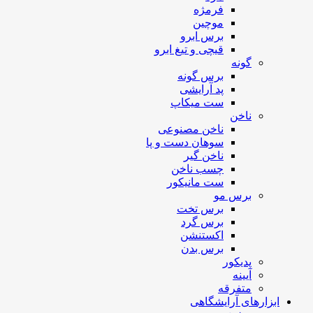
فرمژه
موچین
برس ابرو
قیچی و تیغ ابرو
گونه
برس گونه
پد آرایشی
ست میکاپ
ناخن
ناخن مصنوعی
سوهان دست و پا
ناخن گیر
چسب ناخن
ست مانیکور
برس مو
برس تخت
برس گرد
اکستنشن
برس بدن
پدیکور
آیینه
متفرقه
ابزارهای آرایشگاهی