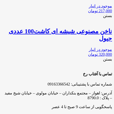
موجود در انبار
217,000
تومان
بستن
ناخن مصنوعی شیشه ای کاشت100 عددی
جیول
موجود در انبار
320,000
تومان
بستن
تماس با آفتاب رخ
شماره تماس با پشتیبانی: 09163366542
آدرس: اهواز – مجتمع بنکداران – خیابان مولوی – خیابان شیخ مفید
– پلاک : 8790.0
پاسخگویی از ساعت 9 صبح تا 4 عصر