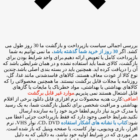
بررسی اجمالی سیاست بازپرداخت و بازگشت ما 30 روز طول می
کشد. اگر
30 روز از خرید شما گذشته باشد
، ما نمی توانیم به شما
بازپرداخت کامل یا تعویض ارائه دهیم.برای واجد شرایط بودن برای
بازگشت، کالای شما باید استفاده نشده و در همان شرایطی باشد که
آن را دریافت کرده اید. همچنین باید در بسته بندی اصلی باشد.چندین
نوع کالا از عودت معاف هستند. کالاهای فاسدشدنی مانند غذا، گل،
روزنامه یا مجلات قابل برگشت نیستند. ما همچنین محصولاتی را که
کالاهای بهداشتی یا بهداشتی، مواد خطرناک یا مایعات یا گازهای
قابل اشتعال هستند نمی پذیریم.
موارد غیر قابل برگشت
اضافی:
کارت هدیه محصولات نرم افزاری قابل دانلود برخی از اقلام
بهداشتی و مراقبت شخصی برای تکمیل بازگشت شما، به یک رسید
یا مدرک خرید نیاز داریم.لطفا خرید خود را به سازنده ارسال
نکنید.شرایط خاصی وجود دارد که فقط بازپرداخت جزئی اعطا می
شود:
کتاب با نشانه های آشکار استفاده
CD، DVD، نوار VHS، نرم
افزار، بازی ویدیویی، نوار کاست، یا صفحه وینیل که باز شده است.
هر موردی که در شرایط اولیه خود نباشد، به دلایلی که به دلیل