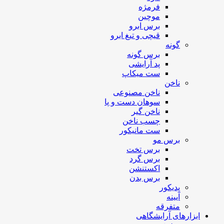
فرمژه
موچین
برس ابرو
قیچی و تیغ ابرو
گونه
برس گونه
پد آرایشی
ست میکاپ
ناخن
ناخن مصنوعی
سوهان دست و پا
ناخن گیر
چسب ناخن
ست مانیکور
برس مو
برس تخت
برس گرد
اکستنشن
برس بدن
پدیکور
آیینه
متفرقه
ابزارهای آرایشگاهی