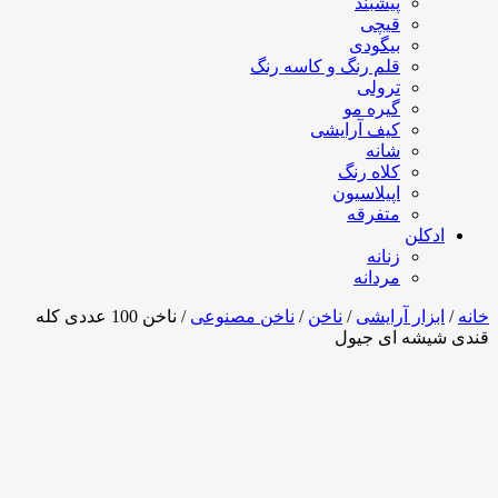
پیشبند
قیچی
بیگودی
قلم رنگ و کاسه رنگ
ترولی
گیره مو
کیف آرایشی
شانه
کلاه رنگ
اپیلاسیون
متفرقه
ادکلن
زنانه
مردانه
خانه
/
ابزار آرایشی
/
ناخن
/
ناخن مصنوعی
/ ناخن 100 عددی کله
قندی شیشه ای جیول