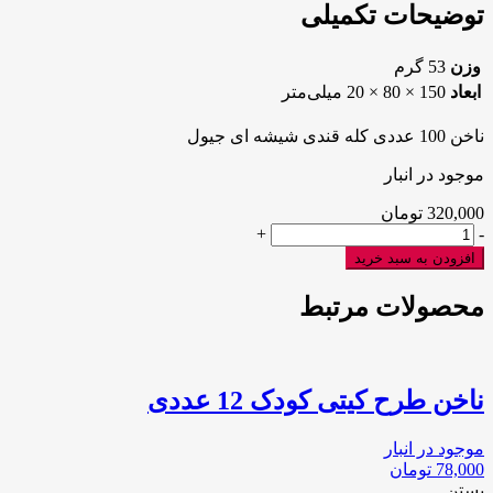
شیشه
توضیحات تکمیلی
ای
جیول
وزن
53 گرم
عدد
ابعاد
150 × 80 × 20 میلی‌متر
ناخن 100 عددی کله قندی شیشه ای جیول
موجود در انبار
320,000
تومان
ناخن
+
-
100
افزودن به سبد خرید
عددی
کله
محصولات مرتبط
قندی
شیشه
ای
جیول
ناخن طرح کیتی کودک 12 عددی
عدد
موجود در انبار
78,000
تومان
بستن