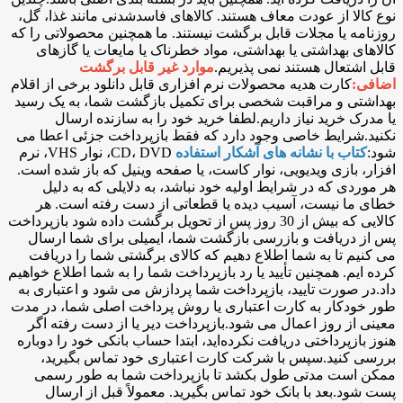
نوع کالا از عودت معاف هستند. کالاهای فاسدشدنی مانند غذا، گل،
روزنامه یا مجلات قابل برگشت نیستند. ما همچنین محصولاتی را که
کالاهای بهداشتی یا بهداشتی، مواد خطرناک یا مایعات یا گازهای
قابل اشتعال هستند نمی پذیریم.
موارد غیر قابل برگشت
اضافی:
کارت هدیه محصولات نرم افزاری قابل دانلود برخی از اقلام
بهداشتی و مراقبت شخصی برای تکمیل بازگشت شما، به یک رسید
یا مدرک خرید نیاز داریم.لطفا خرید خود را به سازنده ارسال
نکنید.شرایط خاصی وجود دارد که فقط بازپرداخت جزئی اعطا می
شود:
کتاب با نشانه های آشکار استفاده
CD، DVD، نوار VHS، نرم
افزار، بازی ویدیویی، نوار کاست، یا صفحه وینیل که باز شده است.
هر موردی که در شرایط اولیه خود نباشد، به دلایلی که به دلیل
خطای ما نیست، آسیب دیده یا قطعاتی از دست رفته است. هر
کالایی که بیش از 30 روز پس از تحویل برگشت داده شود بازپرداخت
پس از دریافت و بازرسی بازگشت شما، ایمیلی برای شما ارسال
می کنیم تا به شما اطلاع دهیم که کالای برگشتی شما را دریافت
کرده ایم. همچنین تأیید یا رد بازپرداخت شما را به شما اطلاع خواهیم
داد.در صورت تایید، بازپرداخت شما پردازش می شود و اعتباری به
طور خودکار به کارت اعتباری یا روش پرداخت اصلی شما، در مدت
معینی از روز اعمال می شود.بازپرداخت دیر یا از دست رفته اگر
هنوز بازپرداختی دریافت نکرده‌اید، ابتدا حساب بانکی خود را دوباره
بررسی کنید.سپس با شرکت کارت اعتباری خود تماس بگیرید،
ممکن است مدتی طول بکشد تا بازپرداخت شما به طور رسمی
پست شود.بعد با بانک خود تماس بگیرید. معمولاً قبل از ارسال