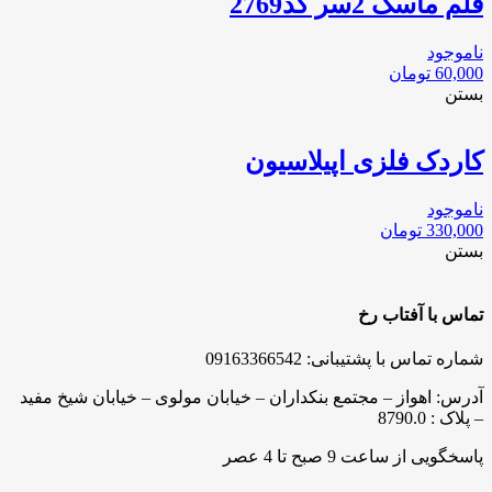
قلم ماسک 2سر کد2769
ناموجود
60,000
تومان
بستن
کاردک فلزی اپیلاسیون
ناموجود
330,000
تومان
بستن
تماس با آفتاب رخ
شماره تماس با پشتیبانی: 09163366542
آدرس: اهواز – مجتمع بنکداران – خیابان مولوی – خیابان شیخ مفید
– پلاک : 8790.0
پاسخگویی از ساعت 9 صبح تا 4 عصر