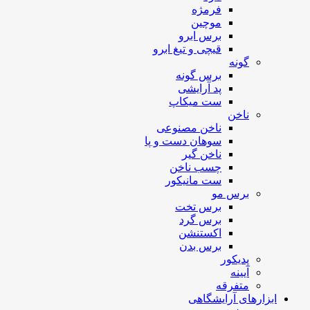
فرمژه
موچین
برس ابرو
قیچی و تیغ ابرو
گونه
برس گونه
پد آرایشی
ست میکاپ
ناخن
ناخن مصنوعی
سوهان دست و پا
ناخن گیر
چسب ناخن
ست مانیکور
برس مو
برس تخت
برس گرد
اکستنشن
برس بدن
پدیکور
آیینه
متفرقه
ابزارهای آرایشگاهی