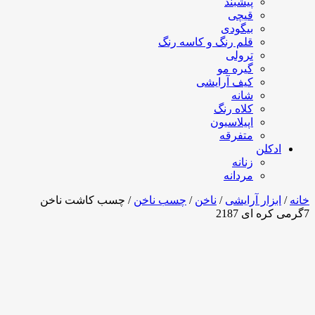
پیشبند
قیچی
بیگودی
قلم رنگ و کاسه رنگ
ترولی
گیره مو
کیف آرایشی
شانه
کلاه رنگ
اپیلاسیون
متفرقه
ادکلن
زنانه
مردانه
خانه
/
ابزار آرایشی
/
ناخن
/
چسب ناخن
/ چسب کاشت ناخن
7گرمی کره ای 2187