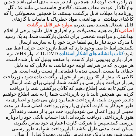
آن را دریافت کرده اید. همچنین باید در بسته بندی اصلی باشد.چندین
نوع کالا از عودت معاف هستند. کالاهای فاسدشدنی مانند غذا، گل،
روزنامه یا مجلات قابل برگشت نیستند. ما همچنین محصولاتی را که
کالاهای بهداشتی یا بهداشتی، مواد خطرناک یا مایعات یا گازهای
قابل اشتعال هستند نمی پذیریم.
موارد غیر قابل برگشت
اضافی:
کارت هدیه محصولات نرم افزاری قابل دانلود برخی از اقلام
بهداشتی و مراقبت شخصی برای تکمیل بازگشت شما، به یک رسید
یا مدرک خرید نیاز داریم.لطفا خرید خود را به سازنده ارسال
نکنید.شرایط خاصی وجود دارد که فقط بازپرداخت جزئی اعطا می
شود:
کتاب با نشانه های آشکار استفاده
CD، DVD، نوار VHS، نرم
افزار، بازی ویدیویی، نوار کاست، یا صفحه وینیل که باز شده است.
هر موردی که در شرایط اولیه خود نباشد، به دلایلی که به دلیل
خطای ما نیست، آسیب دیده یا قطعاتی از دست رفته است. هر
کالایی که بیش از 30 روز پس از تحویل برگشت داده شود بازپرداخت
پس از دریافت و بازرسی بازگشت شما، ایمیلی برای شما ارسال
می کنیم تا به شما اطلاع دهیم که کالای برگشتی شما را دریافت
کرده ایم. همچنین تأیید یا رد بازپرداخت شما را به شما اطلاع خواهیم
داد.در صورت تایید، بازپرداخت شما پردازش می شود و اعتباری به
طور خودکار به کارت اعتباری یا روش پرداخت اصلی شما، در مدت
معینی از روز اعمال می شود.بازپرداخت دیر یا از دست رفته اگر
هنوز بازپرداختی دریافت نکرده‌اید، ابتدا حساب بانکی خود را دوباره
بررسی کنید.سپس با شرکت کارت اعتباری خود تماس بگیرید،
ممکن است مدتی طول بکشد تا بازپرداخت شما به طور رسمی
پست شود.بعد با بانک خود تماس بگیرید. معمولاً قبل از ارسال