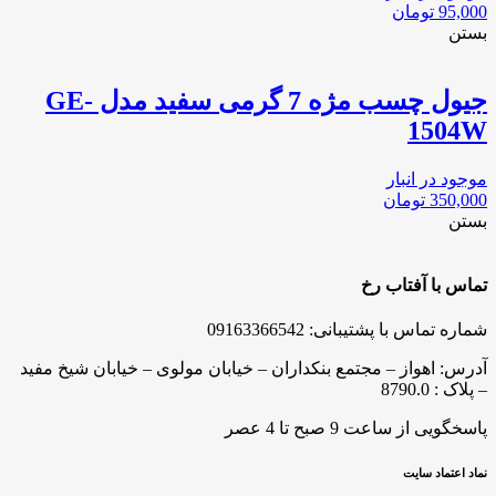
95,000
تومان
بستن
جیول چسب مژه 7 گرمی سفید مدل GE-
1504W
موجود در انبار
350,000
تومان
بستن
تماس با آفتاب رخ
شماره تماس با پشتیبانی: 09163366542
آدرس: اهواز – مجتمع بنکداران – خیابان مولوی – خیابان شیخ مفید
– پلاک : 8790.0
پاسخگویی از ساعت 9 صبح تا 4 عصر
نماد اعتماد سایت