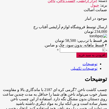
دسته:
ابزار آرایشی
,
چسب ناخن
,
ناخن
برند:
جیول
ضمانت اصالت
موجود در انبار
ارسال توسط فروشگاه لوازم آرایشی آفتاب رخ
234,000
تومان
هر قسط با ترب‌پی:
58,500
تومان
۴ قسط ماهانه. بدون سود، چک و ضامن.
چسب
+
-
کاشت
افزودن به سبد خرید
ناخن
7گرمی
توضیحات
کره
توضیحات تکمیلی
ای
2187
توضیحات
عدد
چسب کاشت ناخن 7گرمی کره ای 2187 با ماندگاری بالا و مقاومت
بسیار خوب می‌تواند ناخن‌ های شما را حداقل به مدت چندین ساعت
روی دستتان بدون مشکل نگه دارد. استفاده از این چسب ناخن
بسیار ساده است و بی‌ آنکه نیاز به مواد دیگری داشته باشید
می‌توانید این چسب را روی ناخن خود استفاده کنید. انتخاب چسب