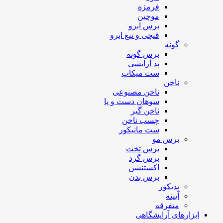
فرمژه
موچین
برس ابرو
قیچی و تیغ ابرو
گونه
برس گونه
پد آرایشی
ست میکاپ
ناخن
ناخن مصنوعی
سوهان دست و پا
ناخن گیر
چسب ناخن
ست مانیکور
برس مو
برس تخت
برس گرد
اکستنشن
برس بدن
پدیکور
آیینه
متفرقه
ابزارهای آرایشگاهی