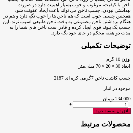
ناخن با کیفیت، مرغوب و خوب بسیار اهمیت دارد در صورت
بهداشتی نبودن، چسب ناخن می تواند باعث ایجاد عفونت شود
همچنین چسبی خوب است که هم ناخن ها را خوب نگه دارد و هم در
هنگام برداشتن ناخن مصنوعی به بافت ناخن طبیعی آسیب نزند، این
چسب یک پیوند قوی ایجاد کرده و قادر است ناخن های شما را به
مدت دو هفته محکم در جای خود نگه دارد.
توضیحات تکمیلی
وزن
10 گرم
ابعاد
30 × 20 × 70 میلی‌متر
چسب کاشت ناخن 7گرمی کره ای 2187
موجود در انبار
234,000
تومان
چسب
+
-
کاشت
افزودن به سبد خرید
ناخن
7گرمی
محصولات مرتبط
کره
ای