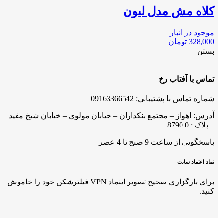
کلاه مش مدل لیون
موجود در انبار
328,000
تومان
بستن
تماس با آفتاب رخ
شماره تماس با پشتیبانی: 09163366542
آدرس: اهواز – مجتمع بنکداران – خیابان مولوی – خیابان شیخ مفید
– پلاک : 8790.0
پاسخگویی از ساعت 9 صبح تا 4 عصر
نماد اعتماد سایت
برای بارگزاری صحیح تصویر اینماد VPN فیلترشکن خود را خاموش
کنید.