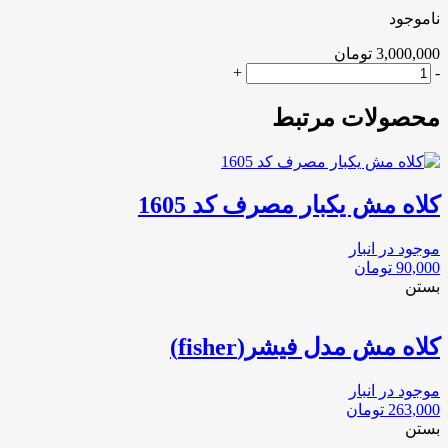
ناموجود
3,000,000
تومان
کلاه
+
-
مش
رابسون
محصولات مرتبط
عدد
کلاه مش یکبار مصرف کد 1605
موجود در انبار
90,000
تومان
بستن
کلاه مش مدل فیشر(fisher)
موجود در انبار
263,000
تومان
بستن