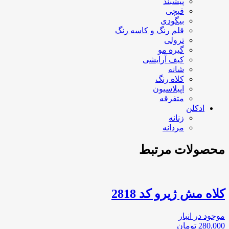
پیشبند
قیچی
بیگودی
قلم رنگ و کاسه رنگ
ترولی
گیره مو
کیف آرایشی
شانه
کلاه رنگ
اپیلاسیون
متفرقه
ادکلن
زنانه
مردانه
محصولات مرتبط
كلاه مش ژيرو كد 2818
موجود در انبار
280,000
تومان