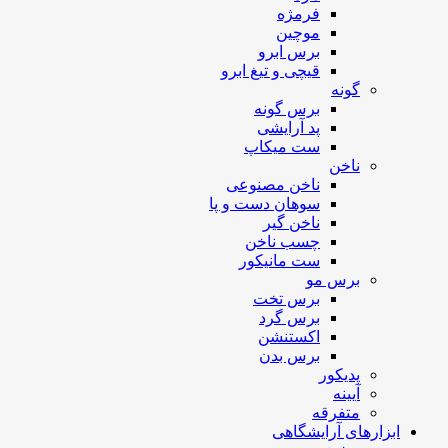
فرمژه
موچین
برس ابرو
قیچی و تیغ ابرو
گونه
برس گونه
پد آرایشی
ست میکاپ
ناخن
ناخن مصنوعی
سوهان دست و پا
ناخن گیر
چسب ناخن
ست مانیکور
برس مو
برس تخت
برس گرد
اکستنشن
برس بدن
پدیکور
آیینه
متفرقه
ابزارهای آرایشگاهی