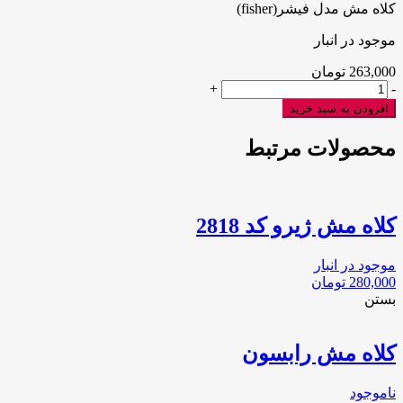
کلاه مش مدل فیشر(fisher)
موجود در انبار
263,000
تومان
کلاه
+
-
مش
افزودن به سبد خرید
مدل
فیشر(fisher)
محصولات مرتبط
عدد
كلاه مش ژيرو كد 2818
موجود در انبار
280,000
تومان
بستن
کلاه مش رابسون
ناموجود