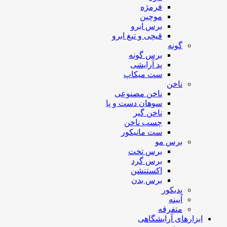
فرمژه
موچین
برس ابرو
قیچی و تیغ ابرو
گونه
برس گونه
پد آرایشی
ست میکاپ
ناخن
ناخن مصنوعی
سوهان دست و پا
ناخن گیر
چسب ناخن
ست مانیکور
برس مو
برس تخت
برس گرد
اکستنشن
برس بدن
پدیکور
آیینه
متفرقه
ابزارهای آرایشگاهی