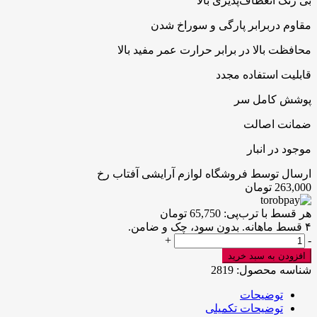
بی رنگ انعطاف‌پذیری بالا
مقاوم دربرابر پارگی و سوراخ شدن
محافظت بالا در برابر حرارت عمر مفید بالا
قابلیت استفاده مجدد
پوشش کامل سر
ضمانت اصالت
موجود در انبار
ارسال توسط فروشگاه لوازم آرایشی آفتاب رخ
263,000
تومان
هر قسط با ترب‌پی:
65,750
تومان
۴ قسط ماهانه. بدون سود، چک و ضامن.
کلاه
+
-
مش
افزودن به سبد خرید
مدل
شناسه محصول:
2819
فیشر(fisher)
عدد
توضیحات
توضیحات تکمیلی