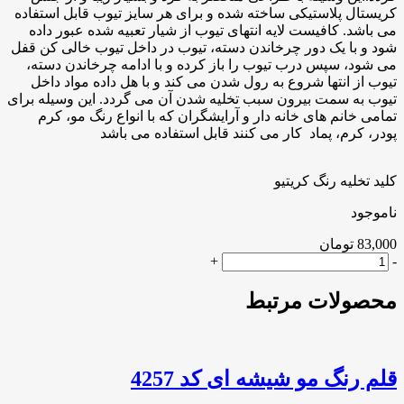
کریستال پلاستیکی ساخته شده و برای هر سایز تیوب قابل استفاده
می باشد. کافیست لایه انتهای تیوب از شیار تعبیه شده عبور داده
شود و با یک دور چرخاندن دسته، تیوب در داخل تیوب خالی کن قفل
می شود، سپس درب تیوب را باز کرده و با ادامه چرخاندن دسته،
تیوب از انتها شروع به رول شدن می کند و با هل داده مواد داخل
تیوب به سمت بیرون سبب تخلیه شدن آن می گردد. این وسیله برای
تمامی خانم های خانه دار و آرایشگران که با انواع رنگ مو، کرم
پودر، کرم، پماد کار می کنند قابل استفاده می باشد
کلید تخلیه رنگ کریتیو
ناموجود
83,000
تومان
کلید
+
-
تخلیه
رنگ
محصولات مرتبط
کریتیو
عدد
قلم رنگ مو شیشه ای کد 4257