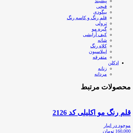
پیشبند
قیچی
بیگودی
قلم رنگ و کاسه رنگ
ترولی
گیره مو
کیف آرایشی
شانه
کلاه رنگ
اپیلاسیون
متفرقه
ادکلن
زنانه
مردانه
محصولات مرتبط
قلم رنگ مو اکلیلی کد 2126
موجود در انبار
160,000
تومان