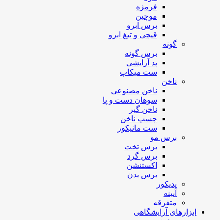
فرمژه
موچین
برس ابرو
قیچی و تیغ ابرو
گونه
برس گونه
پد آرایشی
ست میکاپ
ناخن
ناخن مصنوعی
سوهان دست و پا
ناخن گیر
چسب ناخن
ست مانیکور
برس مو
برس تخت
برس گرد
اکستنشن
برس بدن
پدیکور
آیینه
متفرقه
ابزارهای آرایشگاهی