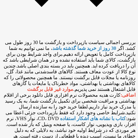
بررسی اجمالی سیاست بازپرداخت و بازگشت ما 30 روز طول می
کشد. اگر
30 روز از خرید شما گذشته باشد
، ما نمی توانیم به شما
بازپرداخت کامل یا تعویض ارائه دهیم.برای واجد شرایط بودن برای
بازگشت، کالای شما باید استفاده نشده و در همان شرایطی باشد که
آن را دریافت کرده اید. همچنین باید در بسته بندی اصلی باشد.چندین
نوع کالا از عودت معاف هستند. کالاهای فاسدشدنی مانند غذا، گل،
روزنامه یا مجلات قابل برگشت نیستند. ما همچنین محصولاتی را که
کالاهای بهداشتی یا بهداشتی، مواد خطرناک یا مایعات یا گازهای
قابل اشتعال هستند نمی پذیریم.
موارد غیر قابل برگشت
اضافی:
کارت هدیه محصولات نرم افزاری قابل دانلود برخی از اقلام
بهداشتی و مراقبت شخصی برای تکمیل بازگشت شما، به یک رسید
یا مدرک خرید نیاز داریم.لطفا خرید خود را به سازنده ارسال
نکنید.شرایط خاصی وجود دارد که فقط بازپرداخت جزئی اعطا می
شود:
کتاب با نشانه های آشکار استفاده
CD، DVD، نوار VHS، نرم
افزار، بازی ویدیویی، نوار کاست، یا صفحه وینیل که باز شده است.
هر موردی که در شرایط اولیه خود نباشد، به دلایلی که به دلیل
خطای ما نیست، آسیب دیده یا قطعاتی از دست رفته است. هر