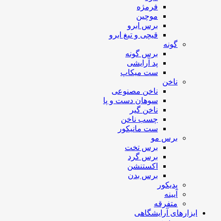
فرمژه
موچین
برس ابرو
قیچی و تیغ ابرو
گونه
برس گونه
پد آرایشی
ست میکاپ
ناخن
ناخن مصنوعی
سوهان دست و پا
ناخن گیر
چسب ناخن
ست مانیکور
برس مو
برس تخت
برس گرد
اکستنشن
برس بدن
پدیکور
آیینه
متفرقه
ابزارهای آرایشگاهی