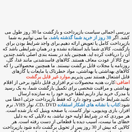
بررسی اجمالی سیاست بازپرداخت و بازگشت ما 30 روز طول می
کشد. اگر
30 روز از خرید شما گذشته باشد
، ما نمی توانیم به شما
بازپرداخت کامل یا تعویض ارائه دهیم.برای واجد شرایط بودن برای
بازگشت، کالای شما باید استفاده نشده و در همان شرایطی باشد که
آن را دریافت کرده اید. همچنین باید در بسته بندی اصلی باشد.چندین
نوع کالا از عودت معاف هستند. کالاهای فاسدشدنی مانند غذا، گل،
روزنامه یا مجلات قابل برگشت نیستند. ما همچنین محصولاتی را که
کالاهای بهداشتی یا بهداشتی، مواد خطرناک یا مایعات یا گازهای
قابل اشتعال هستند نمی پذیریم.
موارد غیر قابل برگشت
اضافی:
کارت هدیه محصولات نرم افزاری قابل دانلود برخی از اقلام
بهداشتی و مراقبت شخصی برای تکمیل بازگشت شما، به یک رسید
یا مدرک خرید نیاز داریم.لطفا خرید خود را به سازنده ارسال
نکنید.شرایط خاصی وجود دارد که فقط بازپرداخت جزئی اعطا می
شود:
کتاب با نشانه های آشکار استفاده
CD، DVD، نوار VHS، نرم
افزار، بازی ویدیویی، نوار کاست، یا صفحه وینیل که باز شده است.
هر موردی که در شرایط اولیه خود نباشد، به دلایلی که به دلیل
خطای ما نیست، آسیب دیده یا قطعاتی از دست رفته است. هر
کالایی که بیش از 30 روز پس از تحویل برگشت داده شود بازپرداخت