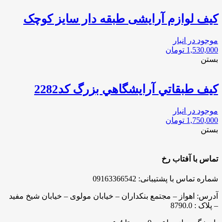
کیف لوازم آرایشی طبقه دار سایز کوچک
موجود در انبار
1,530,000
تومان
بستن
كيف طبقاتي آرايشگاهي بزرگ كد2282
موجود در انبار
1,750,000
تومان
بستن
تماس با آفتاب رخ
شماره تماس با پشتیبانی: 09163366542
آدرس: اهواز – مجتمع بنکداران – خیابان مولوی – خیابان شیخ مفید
– پلاک : 8790.0