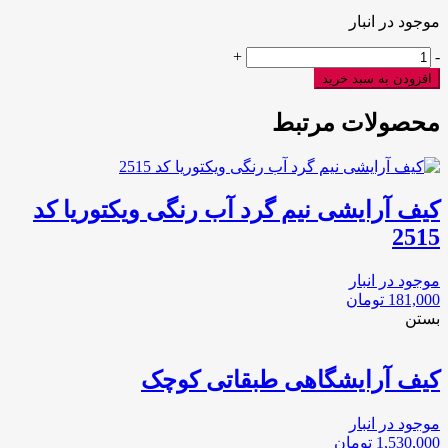
موجود در انبار
کیف
+
-
آرایشی
افزودن به سبد خرید
دو
تیکه
محصولات مرتبط
نیم
گرد
کد
2777
کیف آرایشی نیم گرد آب رنگی ویکتوریا کد
عدد
2515
موجود در انبار
181,000
تومان
بستن
کیف آرایشگاهی طبقاتی کوچک
موجود در انبار
1,530,000
تومان