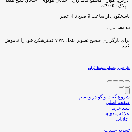
آدرس: اهواز – مجتمع بنکداران – خیابان مولوی – خیابان شیخ مفید
– پلاک : 8790.0
پاسخگویی از ساعت 9 صبح تا 4 عصر
نماد اعتماد سایت
برای بارگزاری صحیح تصویر اینماد VPN فیلترشکن خود را خاموش
کنید.
طراحی و پشتیبانی توسط آتراپ
شروع گفت و گو در واتسپ
صفحه اصلی
سبد خرید
علاقه‌مندی‌ها
اعلانات
تسویه حساب