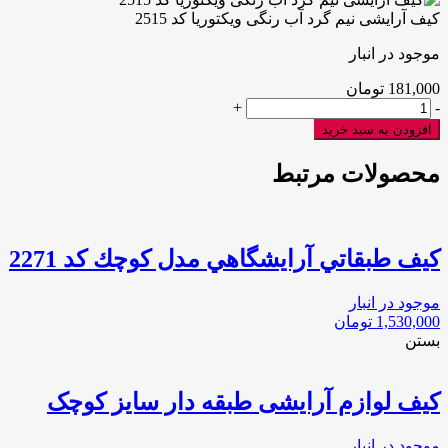
کیف آرایشی نیم گرد آب رنگی ویکتوریا کد 2515
موجود در انبار
181,000
تومان
کیف
+
-
آرایشی
افزودن به سبد خرید
نیم
گرد
محصولات مرتبط
آب
رنگی
ویکتوریا
کد
كيف طبقاتي آرايشگاهي مدل كوچك كد 2271
2515
عدد
موجود در انبار
1,530,000
تومان
بستن
کیف لوازم آرایشی طبقه دار سایز کوچک
موجود در انبار