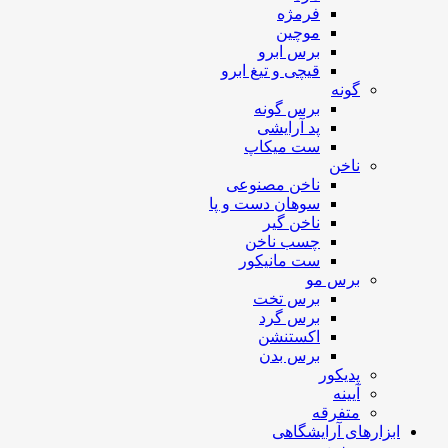
فرمژه
موچین
برس ابرو
قیچی و تیغ ابرو
گونه
برس گونه
پد آرایشی
ست میکاپ
ناخن
ناخن مصنوعی
سوهان دست و پا
ناخن گیر
چسب ناخن
ست مانیکور
برس مو
برس تخت
برس گرد
اکستنشن
برس بدن
پدیکور
آیینه
متفرقه
ابزارهای آرایشگاهی