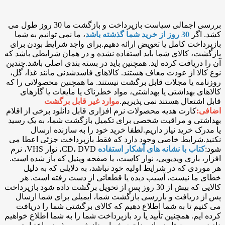
بررسی اجمالی سیاست بازپرداخت و بازگشت ما 30 روز طول می
کشد. اگر
30 روز از خرید شما گذشته باشد
، ما نمی توانیم به شما
بازپرداخت کامل یا تعویض ارائه دهیم.برای واجد شرایط بودن برای
بازگشت، کالای شما باید استفاده نشده و در همان شرایطی باشد که
آن را دریافت کرده اید. همچنین باید در بسته بندی اصلی باشد.چندین
نوع کالا از عودت معاف هستند. کالاهای فاسدشدنی مانند غذا، گل،
روزنامه یا مجلات قابل برگشت نیستند. ما همچنین محصولاتی را که
کالاهای بهداشتی یا بهداشتی، مواد خطرناک یا مایعات یا گازهای
قابل اشتعال هستند نمی پذیریم.
موارد غیر قابل برگشت
اضافی:
کارت هدیه محصولات نرم افزاری قابل دانلود برخی از اقلام
بهداشتی و مراقبت شخصی برای تکمیل بازگشت شما، به یک رسید
یا مدرک خرید نیاز داریم.لطفا خرید خود را به سازنده ارسال
نکنید.شرایط خاصی وجود دارد که فقط بازپرداخت جزئی اعطا می
شود:
کتاب با نشانه های آشکار استفاده
CD، DVD، نوار VHS، نرم
افزار، بازی ویدیویی، نوار کاست، یا صفحه وینیل که باز شده است.
هر موردی که در شرایط اولیه خود نباشد، به دلایلی که به دلیل
خطای ما نیست، آسیب دیده یا قطعاتی از دست رفته است. هر
کالایی که بیش از 30 روز پس از تحویل برگشت داده شود بازپرداخت
پس از دریافت و بازرسی بازگشت شما، ایمیلی برای شما ارسال
می کنیم تا به شما اطلاع دهیم که کالای برگشتی شما را دریافت
کرده ایم. همچنین تأیید یا رد بازپرداخت شما را به شما اطلاع خواهیم